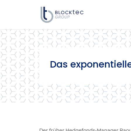
Das exponentielle
Der früher Hedgefonds-Manager Raoul P