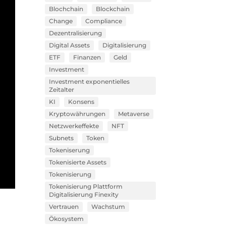
Blochchain
Blockchain
Change
Compliance
Dezentralisierung
Digital Assets
Digitalisierung
ETF
Finanzen
Geld
Investment
Investment exponentielles
Zeitalter
KI
Konsens
Kryptowährungen
Metaverse
Netzwerkeffekte
NFT
Subnets
Token
Tokeniserung
Tokenisierte Assets
Tokenisierung
Tokenisierung Plattform
Digitalisierung Finexity
Vertrauen
Wachstum
Ökosystem