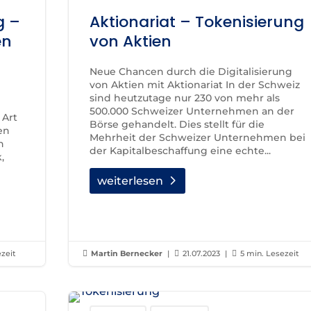
g –
Aktionariat – Tokenisierung
en
von Aktien
Neue Chancen durch die Digitalisierung
von Aktien mit Aktionariat In der Schweiz
sind heutzutage nur 230 von mehr als
500.000 Schweizer Unternehmen an der
 Art
Börse gehandelt. Dies stellt für die
en
Mehrheit der Schweizer Unternehmen bei
n
der Kapitalbeschaffung eine echte...
,
weiterlesen
ezeit

Martin Bernecker
|

21.07.2023
|

5 min. Lesezeit