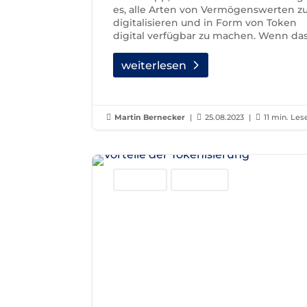
es, alle Arten von Vermögenswerten z
digitalisieren und in Form von Token
digital verfügbar zu machen. Wenn das.
weiterlesen

Martin Bernecker
|

25.08.2023
|

11 min. Les
Blockchain
Technologie