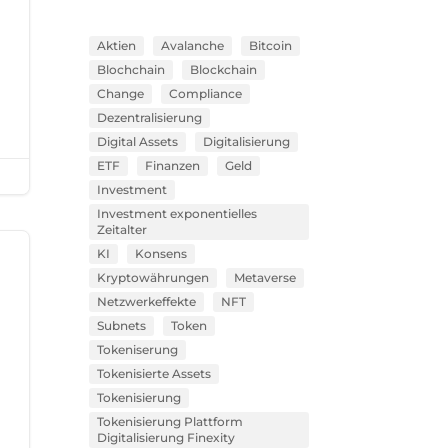
Aktien
Avalanche
Bitcoin
Blochchain
Blockchain
Change
Compliance
Dezentralisierung
Digital Assets
Digitalisierung
ETF
Finanzen
Geld
Investment
Investment exponentielles
Zeitalter
KI
Konsens
Kryptowährungen
Metaverse
Netzwerkeffekte
NFT
Subnets
Token
Tokeniserung
Tokenisierte Assets
Tokenisierung
Tokenisierung Plattform
Digitalisierung Finexity