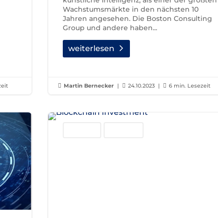
Wachstumsmärkte in den nächsten 10
Jahren angesehen. Die Boston Consulting
Group und andere haben...
weiterlesen
zeit

Martin Bernecker
|

24.10.2023
|

6 min. Lesezeit
Blockchain
Investment